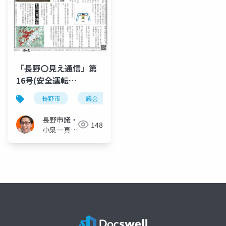
「長野〇見え通信」第
16号(安全運転
版)2025.03.(2ページ)
長野市
議会
保育園移設
防災
若
この質問がスゴい! ◆青
木島建設事業◆長野駅
長野市議・
148
前で3人死傷◆城山公園
小泉一真
内 犬の散歩エリア拡大
(スーパー
無所属)
◆議員と話そうカフェ
トーク