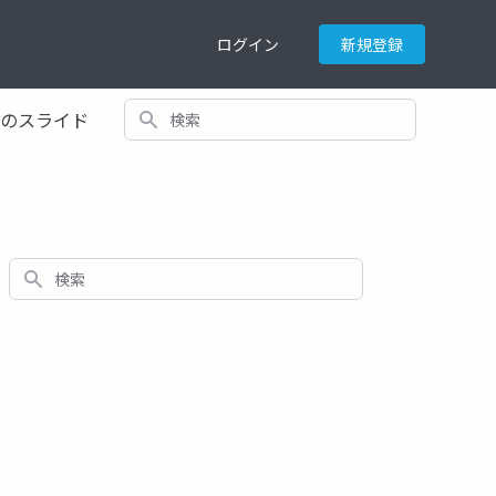
ログイン
新規登録
検索
てのスライド
検索