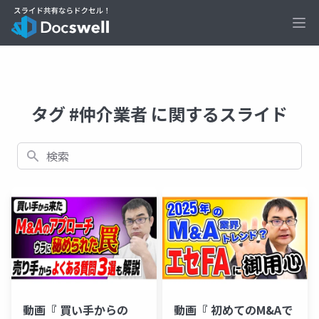
Ope
タグ #仲介業者 に関するスライド
検索
動画『 買い手からの
動画『 初めてのM&Aで