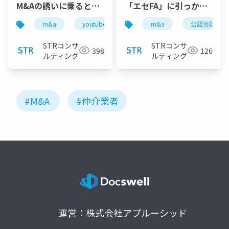
M&Aの誘いに乗るとこ
「エセFA」に引っかか
んな仕組みで損しま
りやすい売り手の特徴
m&a
youtube
m&a仲介
m&a
strコンサルテ
公認会計士
す！【M&A相談
２選 』で投影した資料
FAQ】』で投影した資
STRコンサ
STRコンサ
398
126
料
ルティング
ルティング
#M&A
#仲介業者
運営：株式会社アプルーシッド