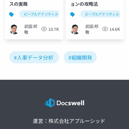
スの実務
ョンの攻略法
ピープルアナリティスク
ピープルアナリティスク
武田 邦
武田 邦
10.7K
14.6K
敬
敬
#人事データ分析
#組織開発
運営：株式会社アプルーシッド