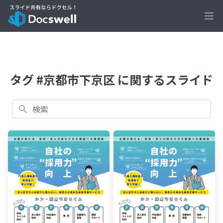
Ope
タグ #京都市下京区 に関するスライド
検索