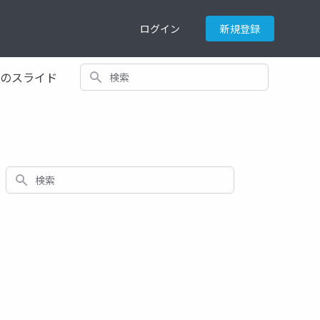
ログイン
新規登録
検索
てのスライド
検索