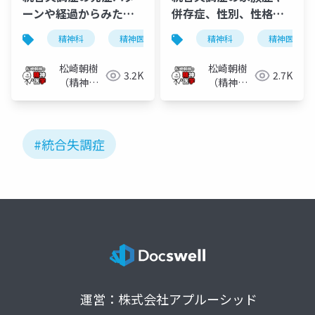
ーンや経過からみた予
併存症、性別、性格か
後予測
らみた予後予測
精神科
精神医学
統合失調症
精神科
予後予測因
精神医学
松崎朝樹
松崎朝樹
3.2K
2.7K
（精神科
（精神科
医）
医）
#統合失調症
運営：株式会社アプルーシッド