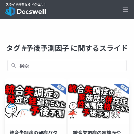
Ope
タグ #予後予測因子 に関するスライド
検索
統合失調症の発症パタ
統合失調症の家族歴や