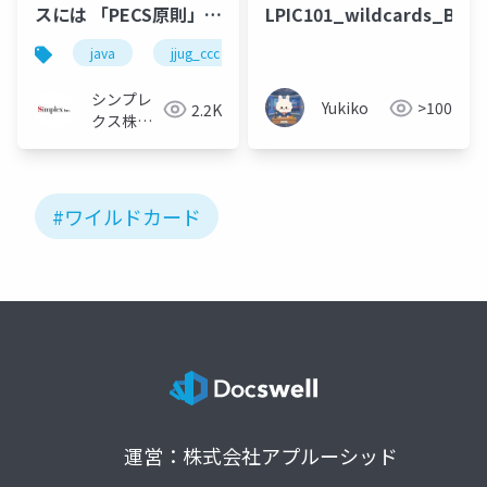
スには 「PECS原則」が
LPIC101_wildcards_B1
必要なのか？
java
jjug_ccc
ジェネリクス
~Scala/Kotlinと⽐較し
て理解するワイルドカ
シンプレ
Yukiko
>100
2.2K
ードの設計思想~
クス株式
会社
#ワイルドカード
運営：株式会社アプルーシッド