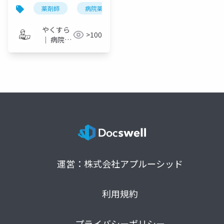
配合変化
薬剤師
病院薬剤師
one-slide di
配合変化
やくすら
>100
｜ 病院薬
剤師のス
ライドメ
モ
運営：株式会社アプルーシッド
利用規約
プライバシーポリシー