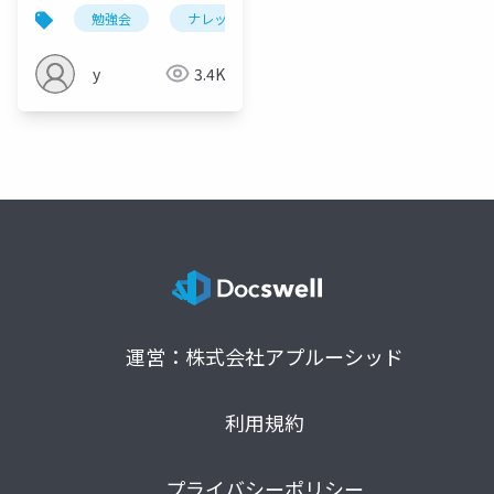
勉強会
ナレッジ共有
snowflake
メンバー
y
3.4K
運営：株式会社アプルーシッド
利用規約
プライバシーポリシー