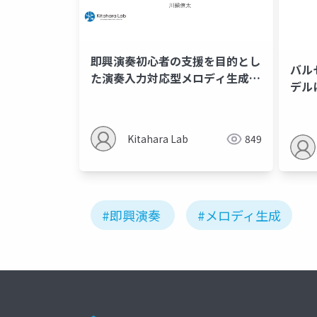
即興演奏初心者の支援を目的とし
バル
た演奏入力対応型メロディ生成シ
デル
ステム
その
用」
Kitahara Lab
849
#即興演奏
#メロディ生成