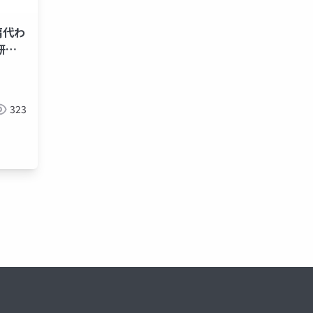
肩代わ
研究
323