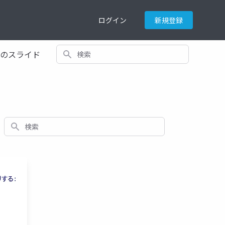
ログイン
新規登録
検索
てのスライド
検索