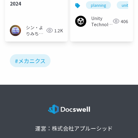
決める
2024
planning
unity
Unity
406
Technologies
シン・よ
1.2K
Japan
りみちソ
フトボー
ルちゃん
ねる
#メカニクス
運営：株式会社アプルーシッド