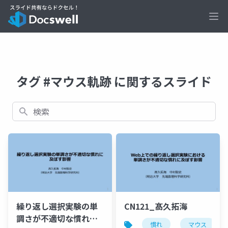
Ope
タグ #マウス軌跡 に関するスライド
検索
繰り返し選択実験の単
CN121_髙久拓海
調さが不適切な慣れに
慣れ
マウス