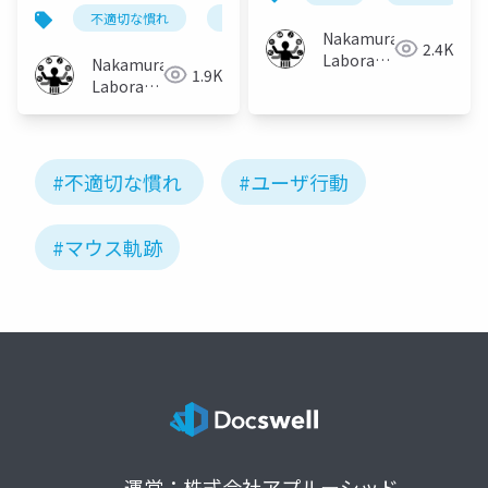
及ぼす影響
不適切な慣れ
マウス
軌跡
回答時間
Nakamura
2.4K
Laboratory
Nakamura
1.9K
(Meiji
Laboratory
University)
(Meiji
University)
#不適切な慣れ
#ユーザ行動
#マウス軌跡
運営：株式会社アプルーシッド