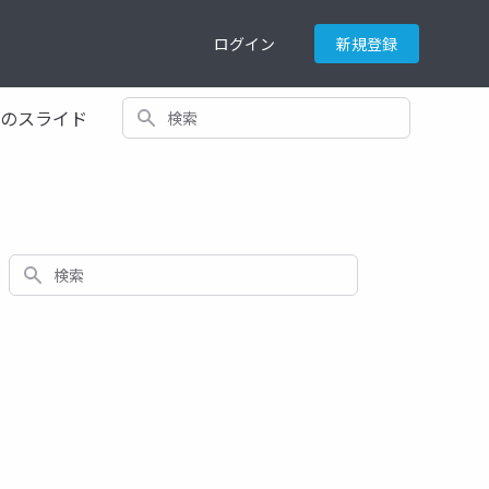
ログイン
新規登録
検索
てのスライド
検索