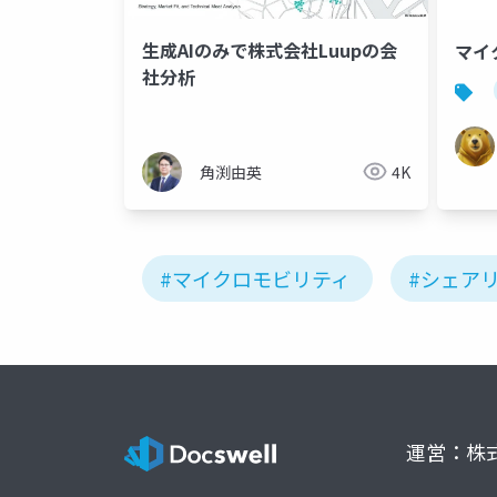
生成AIのみで株式会社Luupの会
マイ
社分析
角渕由英
4K
#マイクロモビリティ
#シェア
運営：株