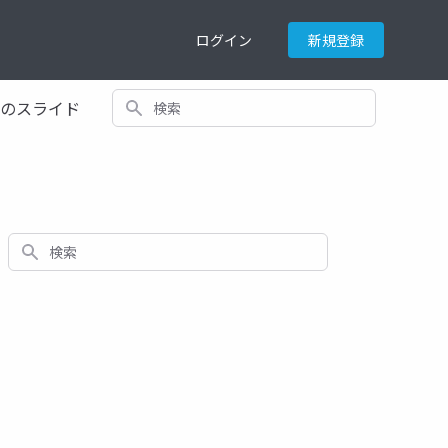
ログイン
新規登録
検索
てのスライド
検索