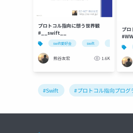
プロトコル指向に想う世界観
プ
#__swift__
#WW
swift愛好会
swift
プロトコル指
熊谷友宏
1.6K
#Swift
#プロトコル指向プログ