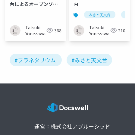
台によるオープンソー
内
スソフトウェアの開発
みさと天文台
星空
Tatsuki
Tatsuki
368
210
Yonezawa
Yonezawa
#プラネタリウム
#みさと天文台
運営：株式会社アプルーシッド