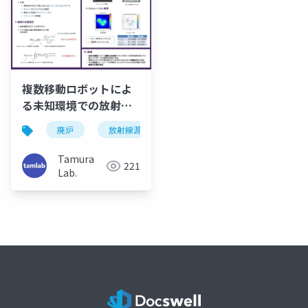
複数移動ロボットによ
る未知環境での放射線
源探査（SI2024）
廃炉
放射線源推定
Tamura
221
Lab.