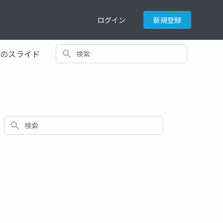
ログイン
新規登録
検索
てのスライド
検索