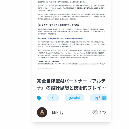
完全自律型AIパートナー『アルテ
ナ』の設計思想と技術的ブレイク
スルー
ai
gemini
個人開発
llm
Mikity
178