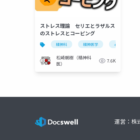
ストレス理論 セリエとラザルス
のストレスとコーピング
精神科
精神医学
心理学
松崎朝樹（精神科
7.6K
医）
運営：株