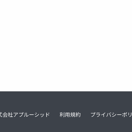
ストレス理論
コーピング
セリエ
ラザルス
式会社アプルーシッド
利用規約
プライバシーポ