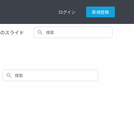
ログイン
新規登録
検索
てのスライド
検索