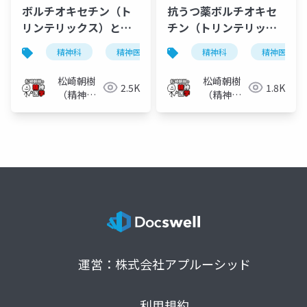
ボルチオキセチン（ト
抗うつ薬ボルチオキセ
リンテリックス）と認
チン（トリンテリック
知機能
ス）
精神科
精神医学
うつ病
精神科
抗うつ薬
精神医学
松崎朝樹
松崎朝樹
2.5K
1.8K
（精神科
（精神科
医）
医）
運営：株式会社アプルーシッド
利用規約