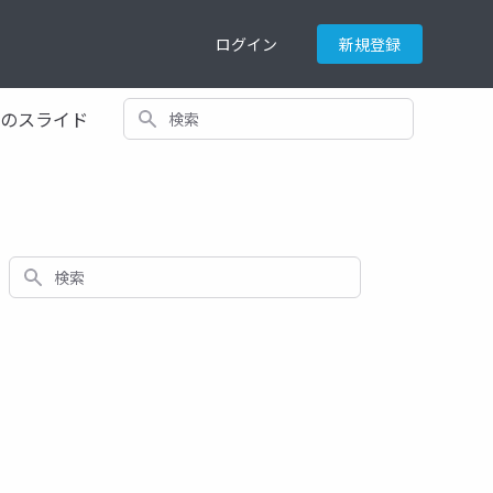
ログイン
新規登録
検索
てのスライド
検索