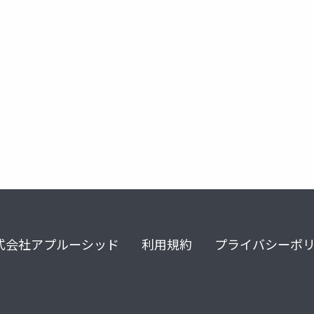
perplexity
genspark
felo
aiエージェント
mcp
式会社アプルーシッド
利用規約
プライバシーポ