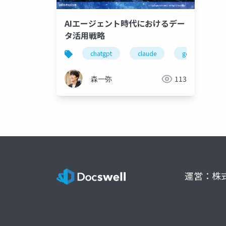
AIエージェント時代におけるデー
タ活用戦略
chatgpt
claude
gemini
森一弥
113
運営：株