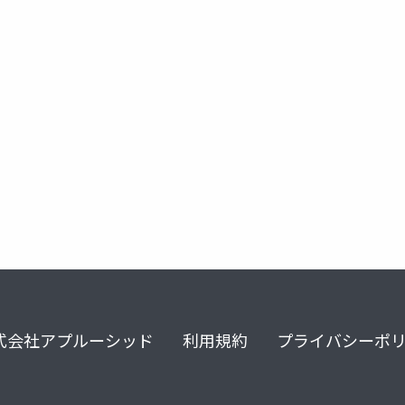
コネクテッドカー
自動運転
産業境界変動
企業変革
式会社アプルーシッド
利用規約
プライバシーポ