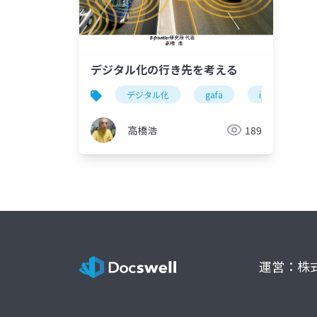
デジタル化の行き先を考える
デジタル化
gafa
iphone
高橋浩
189
運営：株