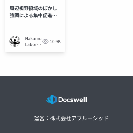
周辺視野領域のぼかし
強調による集中促進手
法
Nakamura
10.9K
Laboratory
(Meiji
University)
運営：株式会社アプルーシッド