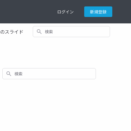
ログイン
新規登録
検索
てのスライド
検索