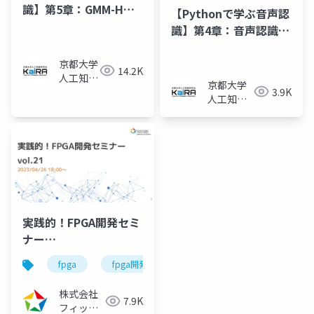
識】第5章：GMM-HMM
【Pythonで学ぶ音声認
による音声認識（5.3節
識】第4章：音声認識の
まで）
初歩―DPマッチング―
京都大学
14.2K
人工知能
京都大学
3.9K
研究会
人工知能
KaiRA
研究会
KaiRA
実践的！FPGA開発セミ
ナー
vol.21（2023/04/26）
fpga
fpga開発
fpga開発シリーズ
株式会社
7.9K
フィック