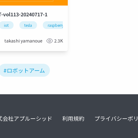
T-vol113-20240717-1
iot
tesla
raspberry pi
arduino
m5stack
takashi yamanoue
2.3K
#ロボットアーム
式会社アプルーシッド
利用規約
プライバシーポ