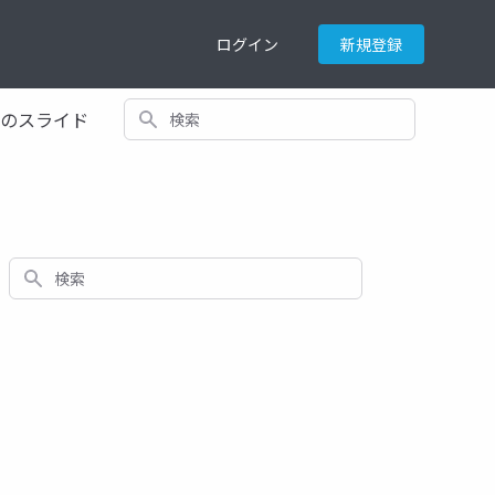
ログイン
新規登録
検索
てのスライド
検索