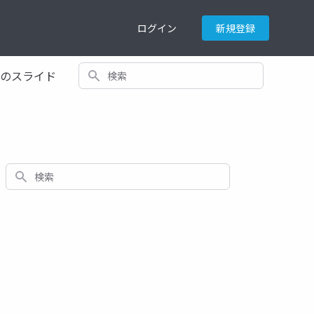
ログイン
新規登録
検索
てのスライド
検索