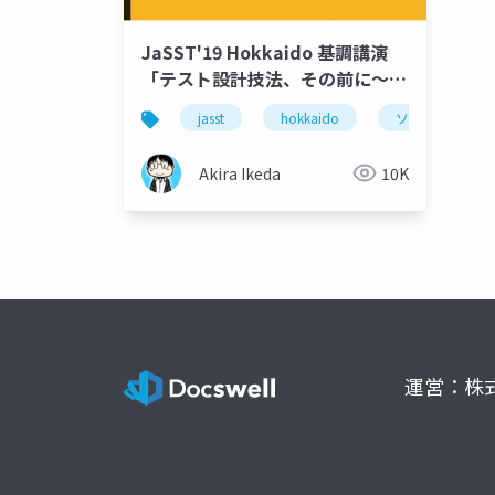
JaSST'19 Hokkaido 基調講演
「テスト設計技法、その前に～フ
ェイスアップ、次にビルドアッ
jasst
hokkaido
ソフトウェアテ
プ、その先にマインドアップ～」
Akira Ikeda
10K
運営：株