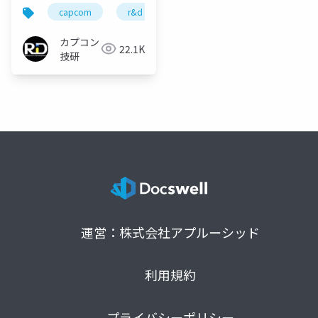
ル「XLOC」を連携させ
capcom
r&d
カプコン
カプコン技研
たテキスト管理システ
ムとその運用事例の紹
カプコン
22.1K
介
技研
運営：株式会社アプルーシッド
利用規約
プライバシーポリシー