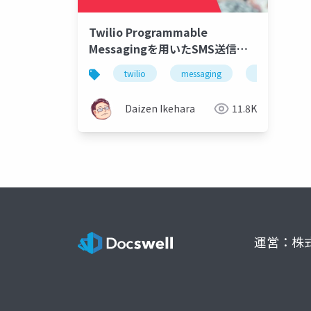
Twilio Programmable
Messagingを用いたSMS送信入
門
twilio
messaging
sms
a
Daizen Ikehara
11.8K
運営：株