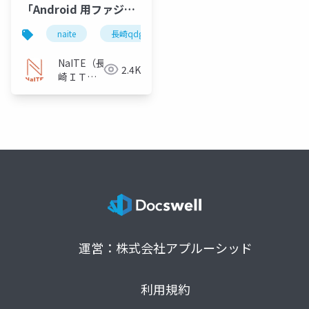
「Android 用ファジン
グツールの適用及びそ
naite
長崎qdg
ファジング
の性能評価」
NaITE（長
2.4K
崎ＩＴ技
術者会）
運営：株式会社アプルーシッド
利用規約