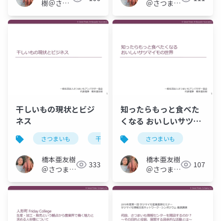
樹＠さつ
＠さつまい
まいもオ
もオタク
タク
干しいもの現状とビジ
知ったらもっと食べた
ネス
くなる おいしいサツマ
イモの世界
さつまいも
干しいも
さつまいも
橋本亜友樹
橋本亜友樹
333
107
＠さつまい
＠さつまい
もオタク
もオタク