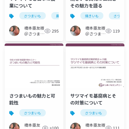
業について
その魅力を語る
さつまいも
農業
焼きいも
さつまい
橋本亜友樹
橋本亜友樹
295
119
＠さつまい
＠さつまい
もオタク
もオタク
さつまいもの魅力と可
サツマイモ基腐病とそ
能性
の対策について
さつまいも
さつまいも
橋本亜友
橋本亜友樹
>100
111