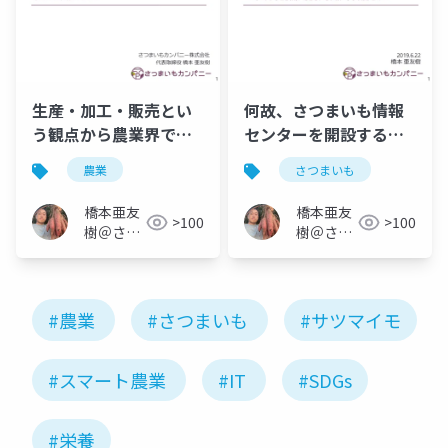
生産・加工・販売とい
何故、さつまいも情報
う観点から農業界で働
センターを開設するの
く魅力と求める人材像
か？～その目的と役
農業
さつまいも
について
割、展開する具体的な
活動とは～
橋本亜友
橋本亜友
>100
>100
樹＠さつ
樹＠さつ
まいもオ
まいもオ
タク
タク
#農業
#さつまいも
#サツマイモ
#スマート農業
#IT
#SDGs
#栄養