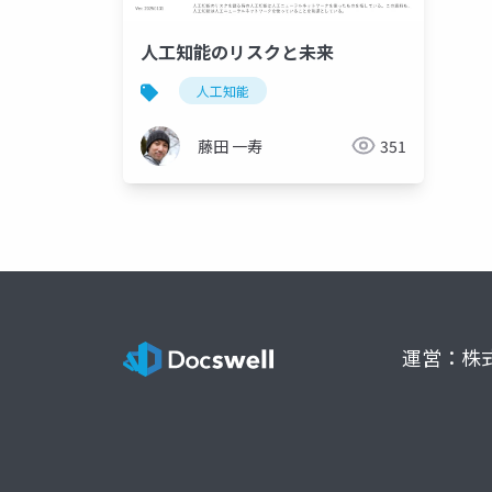
人工知能のリスクと未来
人工知能
藤田 一寿
351
運営：株