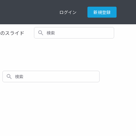
ログイン
新規登録
検索
てのスライド
検索