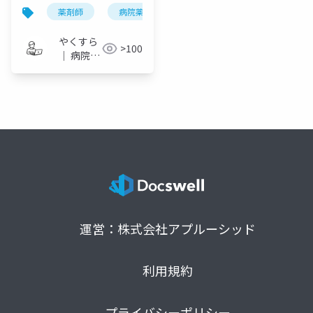
薬剤師
病院薬剤師
one-slide di
ケレンデ
やくすら
>100
｜ 病院薬
剤師のス
ライドメ
モ
運営：株式会社アプルーシッド
利用規約
プライバシーポリシー