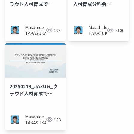
ラウド人材育成で
人材育成分科会
Microsoft Applied
_Google Cloud Skills
Skills を活用してみた
Boostを活用した実践
話
的なクラウド人材育成
Masahide
Masahide
194
>100
について
TAKASUKA
TAKASUKA
20250219_JAZUG_ク
ラウド人材育成で
Microsoft Applied
Skills を活用してみた
話
Masahide
183
TAKASUKA