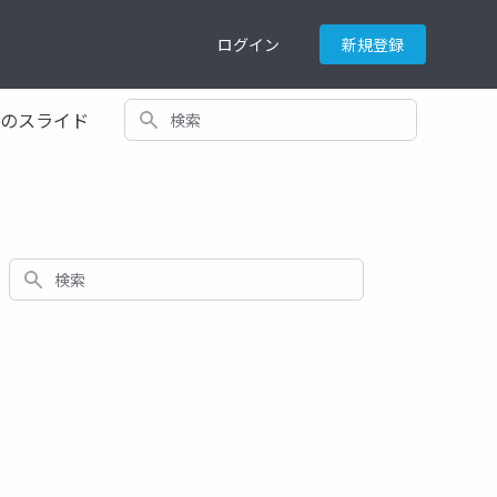
ログイン
新規登録
検索
てのスライド
検索