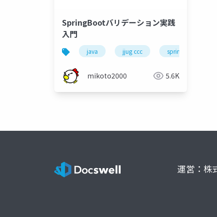
SpringBootバリデーション実践
入門
java
jjug ccc
spring boot
mikoto2000
5.6K
運営：株