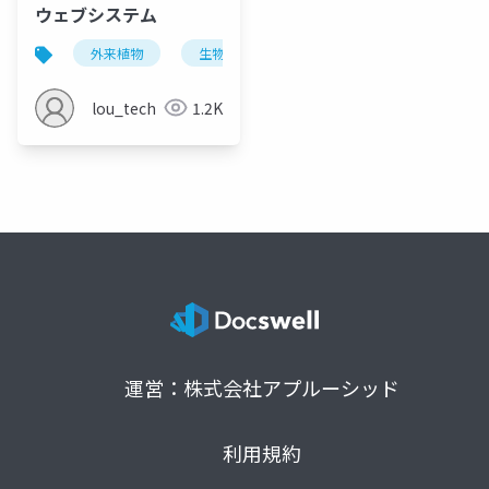
ウェブシステム
外来植物
生物多様性
市民参加
オオキン
lou_tech
1.2K
運営：株式会社アプルーシッド
利用規約