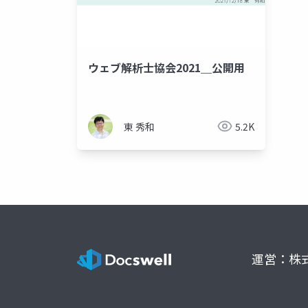
ウェブ解析士協会2021＿公開用
東 秀和
5.2K
運営：株