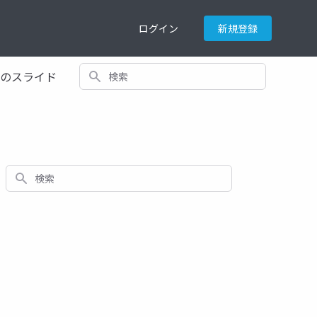
ログイン
新規登録
検索
てのスライド
検索