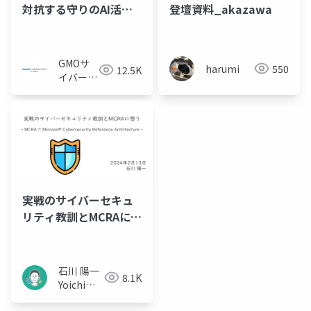
対抗する守りのAI活用
登壇資料_akazawa
最前線 @ GMO IERAE
HackNight #4 「AI時
代のセキュリティ攻防
GMOサ
harumi
550
12.5K
戦」
イバーセ
キュリテ
ィ byイ
エラエ株
式会社
実戦のサイバーセキュ
リティ教訓とMCRAに想
う
石川 陽一
8.1K
Yoichi
Ishikawa