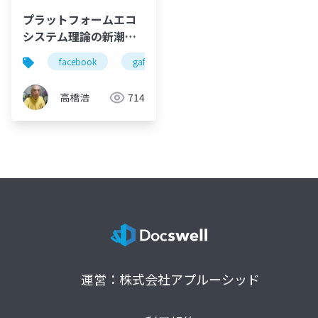
プラットフォームエコ
システム理論の新潮流
（改）
facebook
gafa
プラットフォーム構造
プ
高橋浩
714
運営：株式会社アプルーシッド