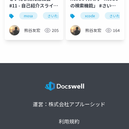
#11 - 自己紹介スライド
の検索機能」 #さいた
#さいたまdev
まdev
mosa
さいたまdev
小松未歩
xcode
さいたまdev
swift
熊谷友宏
205
熊谷友宏
164
運営：株式会社アプルーシッド
利用規約