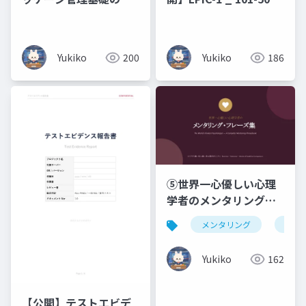
略
原理原則と図解（未経
験・文系出身の新人エ
ンジニアのための 7 日
Yukiko
200
Yukiko
186
間集中研修）コマンド
暗記ではなく、なぜそ
う動くのかを図で理解
する編
⑤世界一心優しい心理
学者のメンタリング・
フレーズ集ビジネス編
メンタリング
仏教
× 恋人編 × 浄土真宗の
こころ _ Business ・
Yukiko
162
Romance ・ Words of
Buddhist
Compassion
【公開】テストエビデ