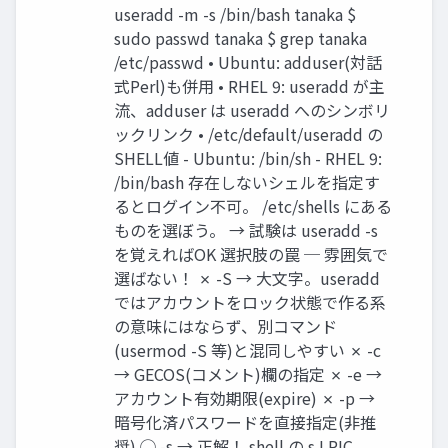
useradd -m -s /bin/bash tanaka $
sudo passwd tanaka $ grep tanaka
/etc/passwd • Ubuntu: adduser(対話
式Perl)も併用 • RHEL 9: useradd が主
流、adduser は useradd へのシンボリ
ックリンク • /etc/default/useradd の
SHELL値 - Ubuntu: /bin/sh - RHEL 9:
/bin/bash 存在しないシェルを指定す
るとログイン不可。 /etc/shells にある
ものを選ぼう。 → 試験は useradd -s
を覚えればOK 選択肢の罠 ─ 雰囲気で
選ばない！ ✗ -S → 大文字。useradd
ではアカウントをロック状態で作る系
の意味にはならず、別コマンド
(usermod -S 等)と混同しやすい ✗ -c
→ GECOS(コメント)欄の指定 ✗ -e →
アカウント有効期限(expire) ✗ -p →
暗号化済パスワードを直接指定(非推
奨) ◯ -s → 正解！ shell の s LPIC