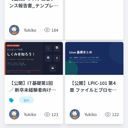
ンス報告書_テンプレー
ト
Yukiko
184
【公開】IT基礎第1回
【公開】LPIC-101 第4
／ 新卒未経験者向けコ
章 ファイルとプロセス
ンピュータのしくみを
の管理（プロセス_ジョ
lpic
知ろう！ハードウェ
ブ管理）
ア・ソフトウェア・
Yukiko
123
Yukiko
122
OS・Linux「難しそ
う」と思わなくて大丈