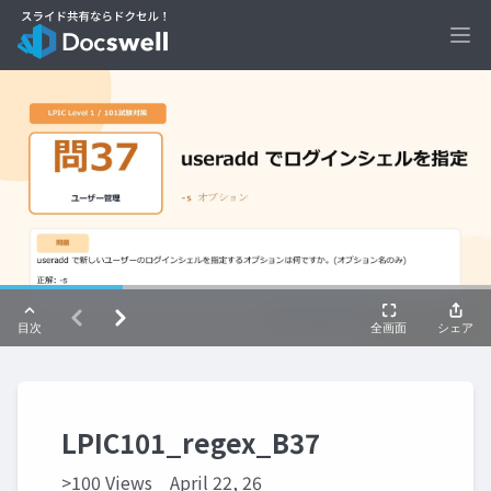
Ope
LPIC101_regex_B37
>100 Views
April 22, 26