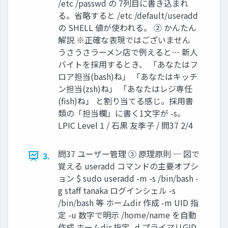
/etc /passwd の 7列目に書き込まれ
る。省略すると /etc /default/useradd
の SHELL 値が使われる。 ② かんたん
解説 ※正確な表現ではございません
うさうさラーメン店で例えると… 新人
バイトを採用するとき、 「あなたはフ
ロア担当(bash)ね」 「あなたはキッチ
ン担当(zsh)ね」 「あなたはレジ専任
(fish)ね」 と割り当てる感じ。採用書
類の「担当欄」に書く1文字が -s。
LPIC Level 1 / 石黒 友季子 / 問37 2/4
問37 ユーザー管理 ③ 原理原則 ─ 図で
3.
覚える useradd コマンドの主要オプシ
ョン $ sudo useradd -m -s /bin/bash -
g staff tanaka ログインシェル -s
/bin/bash 等 ホームdir 作成 -m UID 指
定 -u 数字で明示 /home/name を自動
作成 ホームdir 指定 -d プライマリGID