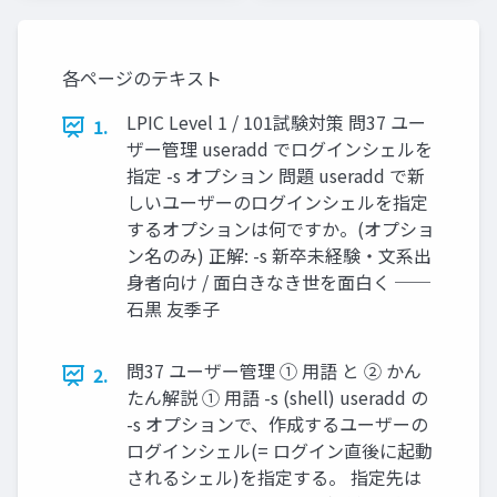
夫🐰 ラーメン店に例え
てやさしく解説しま
す！
各ページのテキスト
LPIC Level 1 / 101試験対策 問37 ユー
1.
ザー管理 useradd でログインシェルを
指定 -s オプション 問題 useradd で新
しいユーザーのログインシェルを指定
するオプションは何ですか。(オプショ
ン名のみ) 正解: -s 新卒未経験・文系出
身者向け / 面白きなき世を面白く ──
石黒 友季子
問37 ユーザー管理 ① 用語 と ② かん
2.
たん解説 ① 用語 -s (shell) useradd の
-s オプションで、作成するユーザーの
ログインシェル(= ログイン直後に起動
されるシェル)を指定する。 指定先は