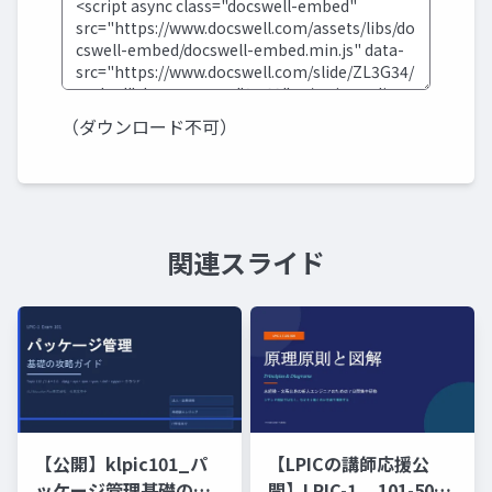
（ダウンロード不可）
関連スライド
【公開】klpic101_パ
【LPICの講師応援公
ッケージ管理基礎の攻
開】LPIC-1 _ 101-500