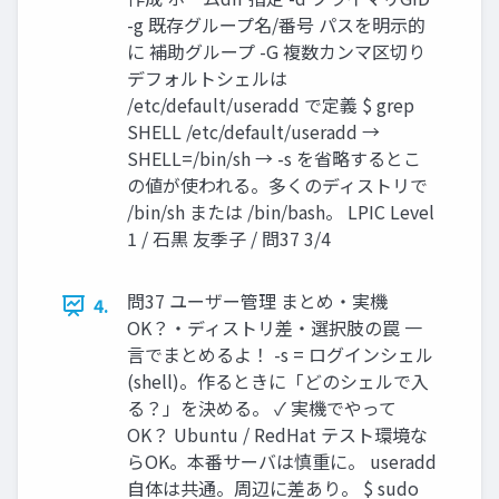
-g 既存グループ名/番号 パスを明示的
に 補助グループ -G 複数カンマ区切り
デフォルトシェルは
/etc/default/useradd で定義 $ grep
SHELL /etc/default/useradd →
SHELL=/bin/sh → -s を省略するとこ
の値が使われる。多くのディストリで
/bin/sh または /bin/bash。 LPIC Level
1 / 石黒 友季子 / 問37 3/4
問37 ユーザー管理 まとめ・実機
4.
OK？・ディストリ差・選択肢の罠 一
言でまとめるよ！ -s = ログインシェル
(shell)。作るときに「どのシェルで入
る？」を決める。 ✓ 実機でやって
OK？ Ubuntu / RedHat テスト環境な
らOK。本番サーバは慎重に。 useradd
自体は共通。周辺に差あり。 $ sudo