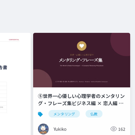
⑤世界一心優しい心理学者のメンタリン
グ・フレーズ集ビジネス編 × 恋人編 ×
浄土真宗のこころ _ Business ・
メンタリング
仏教
Romance ・ Words of Buddhist
Compassion
Yukiko
162