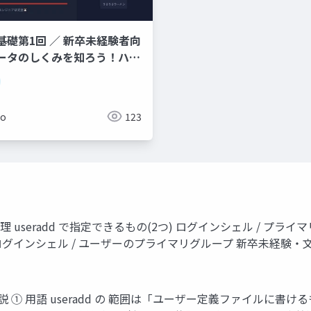
基礎第1回 ／ 新卒未経験者向
ータのしくみを知ろう！ハー
ソフトウェア・OS・
難しそう」と思わなくて大丈夫
メン店に例えてやさしく解説し
ko
123
ユーザー管理 useradd で指定できるもの(2つ) ログインシェル / プ
ログインシェル / ユーザーのプライマリグループ 新卒未経験・文
① 用語 useradd の 範囲は「ユーザー定義ファイルに書けるもの」 use