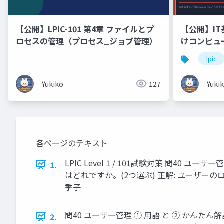
【公開】LPIC-101 第4章 ファイルとプ
【公開】IT
ロセスの管理（プロセス_ジョブ管理）
けコンピュ
ドウェア・
lpic
Linux「
🐰 ラー
Yukiko
127
Yuki
ます！
各ページのテキスト
LPIC Level 1 / 101試験対策 問40 
1.
はどれですか。(2つ選ぶ) 正解: ユーザーの
季子
問40 ユーザー管理 ① 用語 と ② かんたん解説 
2.