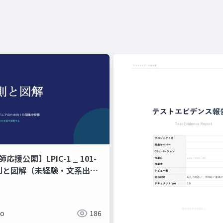
師応援公開】LPIC-1 _ 101-
原則と図解（未経験・文系出身
ジニアのための 7 日間集中研
ド暗記ではなく、なぜそう動
で理解する編
ko
186