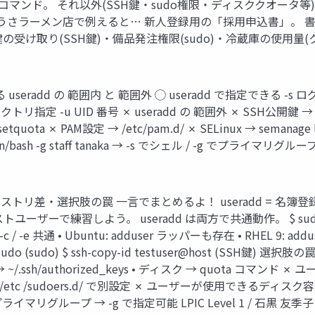
リを追加するコマンド。 それ以外(SSH鍵・sudo権限・ディスククオ
うさラーメン店で例えると… 新人登録用の「採用申込書」。 
ッカー鍵の受け取り(SSH鍵)・備品発注権限(sudo)・冷蔵庫の使
useradd の 範囲内 と 範囲外 ◯ useradd で指定できる -
u UID 番号 ✗ useradd の 範囲外 ✗ SSH公開鍵 → ~/.ssh/
/ setquota ✗ PAM設定 → /etc/pam.d/ ✗ SELinux → sem
in/bash -g staff tanaka → -s でシェル / -g でプライマリグル
ストリ差・選択肢の罠 一言でまとめるよ！ useradd = 名簿
ーザーで練習しよう。 useradd は両方で共通動作。 $ sudo useradd -m
 -d / -u / -c / -e 共通 • Ubuntu: adduser ラッパーも存在 • RHE
udo visudo (sudo) $ ssh-copy-id testuser@host (
SSH鍵 → ~/.ssh/authorized_keys • ディスク → quota コマンド 
 /etc /sudoers.d/ で別設定 ✗ ユーザーが使用できるディスク容
リグループ → -g で指定可能 LPIC Level 1 / 石黒 友季子 / 