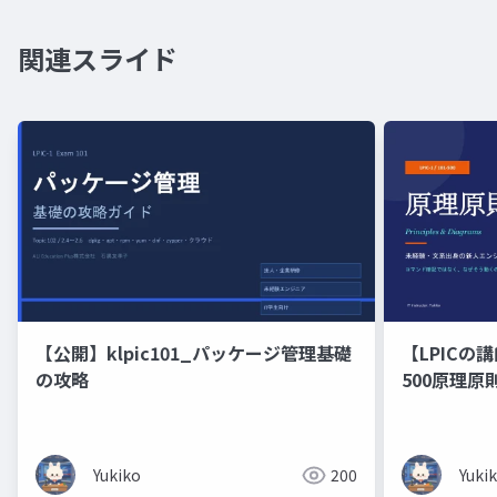
関連スライド
【公開】klpic101_パッケージ管理基礎
【LPICの講
の攻略
500原理
の新人エン
修）コマン
くのかを図
Yukiko
200
Yuki