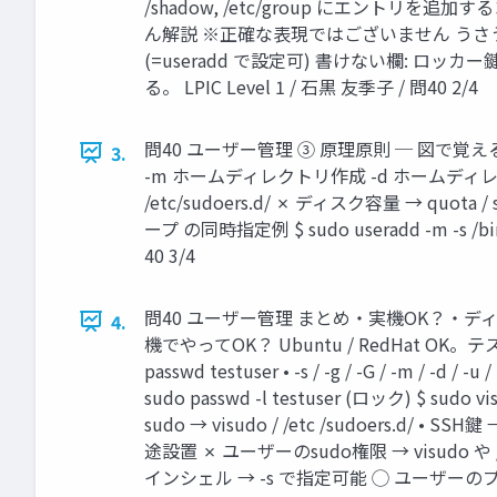
/shadow, /etc/group にエント
ん解説 ※正確な表現ではございません うさ
(=useradd で設定可) 書けない欄: ロ
る。 LPIC Level 1 / 石黒 友季子 / 問40 2/4
問40 ユーザー管理 ③ 原理原則 ─ 図で覚える 
3.
-m ホームディレクトリ作成 -d ホームディレクトリ指定 -
/etc/sudoers.d/ ✗ ディスク容量 → quota 
ープ の同時指定例 $ sudo useradd -m -s /b
40 3/4
問40 ユーザー管理 まとめ・実機OK？・ディ
4.
機でやってOK？ Ubuntu / RedHat OK。テストユ
passwd testuser • -s / -g / -G / -m /
sudo passwd -l testuser (ロック) $ s
sudo → visudo / /etc /sudoers.d/ • 
途設置 ✗ ユーザーのsudo権限 → visudo や
インシェル → -s で指定可能 ◯ ユーザーのプライマ