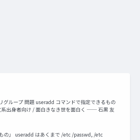
ライマリグループ 問題 useradd コマンドで指定できるもの
系出身者向け / 面白きなき世を面白く ── 石黒 友
radd はあくまで /etc /passwd, /etc