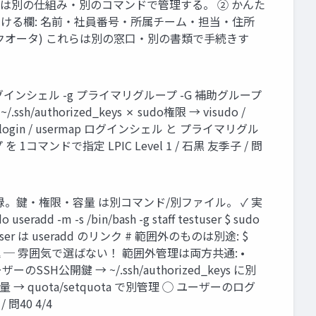
ータ等)は別の仕組み・別のコマンドで管理する。 ② かんた
書ける欄: 名前・社員番号・所属チーム・担当・住所
用量(クオータ) これらは別の窓口・別の書類で手続きす
s ログインシェル -g プライマリグループ -G 補助グループ
authorized_keys ✗ sudo権限 → visudo /
anage login / usermap ログインシェル と プライマリグル
ープ を 1コマンドで指定 LPIC Level 1 / 石黒 友季子 / 問
登録。鍵・権限・容量 は別コマンド/別ファイル。 ✓ 実
 -s /bin/bash -g staff testuser $ sudo
L 9: adduser は useradd のリンク # 範囲外のものは別途: $
SSH鍵) 選択肢の罠 ─ 雰囲気で選ばない！ 範囲外管理は両方共通: •
✗ ユーザーのSSH公開鍵 → ~/.ssh/authorized_keys に別
量 → quota/setquota で別管理 ◯ ユーザーのログ
問40 4/4