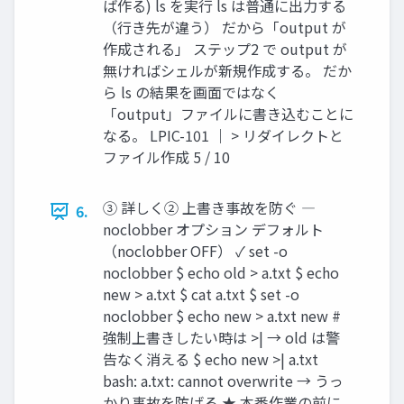
ば作る) ls を実行 ls は普通に出力する
（行き先が違う） だから「output が
作成される」 ステップ2 で output が
無ければシェルが新規作成する。 だか
ら ls の結果を画面ではなく
「output」ファイルに書き込むことに
なる。 LPIC-101 ｜ > リダイレクトと
ファイル作成 5 / 10
③ 詳しく② 上書き事故を防ぐ ―
6.
noclobber オプション デフォルト
（noclobber OFF） ✓ set -o
noclobber $ echo old > a.txt $ echo
new > a.txt $ cat a.txt $ set -o
noclobber $ echo new > a.txt new #
強制上書きしたい時は >| → old は警
告なく消える $ echo new >| a.txt
bash: a.txt: cannot overwrite → うっ
かり事故を防げる ★ 本番作業の前に