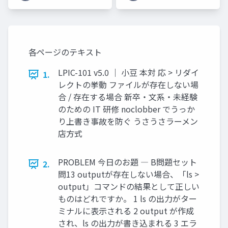
う」と思わなくて大丈
夫🐰 ラーメン店に例え
てやさしく解説しま
す！
各ページのテキスト
LPIC-101 v5.0 ｜ 小豆 本対 応 > リダイ
1.
レクトの挙動 ファイルが存在しない場
合 / 存在する場合 新卒・文系・未経験
のための IT 研修 noclobber でうっか
り上書き事故を防ぐ うさうさラーメン
店方式
PROBLEM 今日のお題 ― B問題セット
2.
問13 outputが存在しない場合、「ls >
output」コマンドの結果として正しい
ものはどれですか。 1 ls の出力がター
ミナルに表示される 2 output が作成
され、ls の出力が書き込まれる 3 エラ