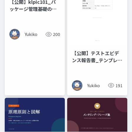
【公開】klpic101_パ
ッケージ管理基礎の攻
略
Yukiko
200
【公開】テストエビデ
ンス報告書_テンプレー
ト
Yukiko
191