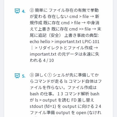
② 簡単に ファイル存在の有無で挙動
4.
が変わる 存在しない cmd > file → 新
規作成 既に存在 cmd > file → 中身消
えて上書き 既に存在 cmd >> file → 末
尾に追記（安全） 上書き事故の典型:
echo hello > important.txt LPIC-101
｜ > リダイレクトとファイル作成 →
important.txt の元データは永遠に失
われる 4 / 10
③ 詳しく① シェルが先に準備してか
5.
らコマンドが走る ls コマンド自体はフ
ァイルを作らない。ファイル作成は
bash の仕事。 1 3 コマンド解析 bash
が ls > output を読む FD 差し替え
stdout (fd=1) を output に向ける 2 4
ファイル準備 output を open (なけれ