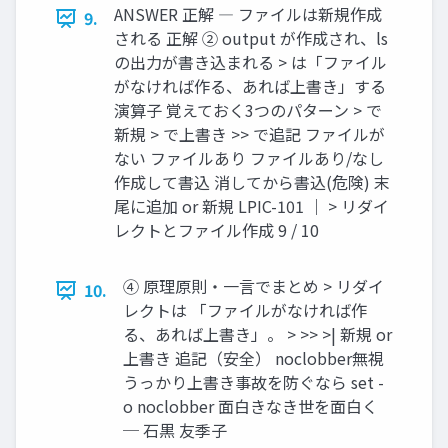
ANSWER 正解 ― ファイルは新規作成
9.
される 正解 ② output が作成され、ls
の出力が書き込まれる > は「ファイル
がなければ作る、あれば上書き」する
演算子 覚えておく3つのパターン > で
新規 > で上書き >> で追記 ファイルが
ない ファイルあり ファイルあり/なし
作成して書込 消してから書込(危険) 末
尾に追加 or 新規 LPIC-101 ｜ > リダイ
レクトとファイル作成 9 / 10
④ 原理原則・一言でまとめ > リダイ
10.
レクトは 「ファイルがなければ作
る、あれば上書き」。 > >> >| 新規 or
上書き 追記（安全） noclobber無視
うっかり上書き事故を防ぐなら set -
o noclobber 面白きなき世を面白く
─ 石黒 友季子