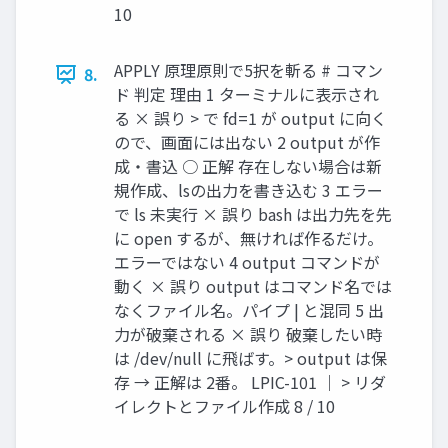
10
APPLY 原理原則で5択を斬る # コマン
8.
ド 判定 理由 1 ターミナルに表示され
る × 誤り > で fd=1 が output に向く
ので、画面には出ない 2 output が作
成・書込 ○ 正解 存在しない場合は新
規作成、lsの出力を書き込む 3 エラー
で ls 未実行 × 誤り bash は出力先を先
に open するが、無ければ作るだけ。
エラーではない 4 output コマンドが
動く × 誤り output はコマンド名では
なくファイル名。パイプ | と混同 5 出
力が破棄される × 誤り 破棄したい時
は /dev/null に飛ばす。> output は保
存 → 正解は 2番。 LPIC-101 ｜ > リダ
イレクトとファイル作成 8 / 10