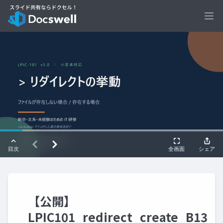
Ope
【公開】
LPIC101_redirect_create_B13