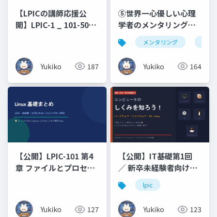
⑤世界一心優しい心理
【LPICの講師応援公
学者のメンタリング・
開】LPIC-1 _ 101-500
フレーズ集ビジネス編
原理原則と図解（未経
メンタリング
仏教
× 恋人編 × 浄土真宗の
験・文系出身の新人エ
こころ _ Business ・
ンジニアのための 7 日
Yukiko
164
Yukiko
187
Romance ・ Words of
間集中研修）コマンド
Buddhist
暗記ではなく、なぜそ
Compassion
う動くのかを図で理解
する編
【公開】LPIC-101 第4
【公開】IT基礎第1回
章 ファイルとプロセス
／ 新卒未経験者向けコ
の管理（プロセス_ジョ
ンピュータのしくみを
lpic
ブ管理）
知ろう！ハードウェ
ア・ソフトウェア・
Yukiko
127
Yukiko
123
OS・Linux「難しそ