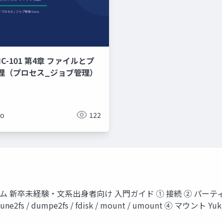
C-101 第4章 ファイルとプ
理（プロセス_ジョブ管理）
ko
122
システム 新卒未経験・文系出身者向け 入門ガイド ① 接続 ② パーティ
fsck / tune2fs / dumpe2fs / fdisk / mount / umount ④ マ