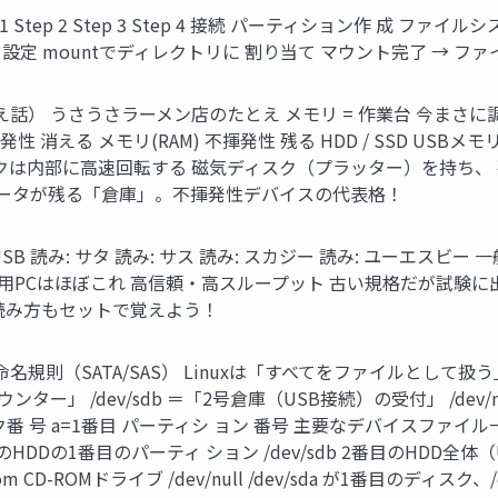
Step 2 Step 3 Step 4 接続 パーティション作 成 ファイル
を 設定 mountでディレクトリに 割り当て マウント完了 →
話） うさうさラーメン店のたとえ メモリ = 作業台 今まさに調
性 消える メモリ(RAM) 不揮発性 残る HDD / SSD US
クは内部に高速回転する 磁気ディスク（プラッター）を持ち、 磁
データが残る「倉庫」。不揮発性デバイスの代表格！
 USB 読み: サタ 読み: サス 読み: スカジー 読み: ユーエス
用PCはほぼこれ 高信頼・高スループット 古い規格だが試験に出る！ 
。読み方もセットで覚えよう！
 命名規則（SATA/SAS） Linuxは「すべてをファイルとして扱
受付カウンター」 /dev/sdb ＝「2号倉庫（USB接続）の受付」 /d
1 ディスク番 号 a=1番目 パーティシ ョン 番号 主要なデバイスフ
 1番目のHDDの1番目のパーティ ション /dev/sdb 2番目のHDD全
 CD-ROMドライブ /dev/null /dev/sda が1番目のディ