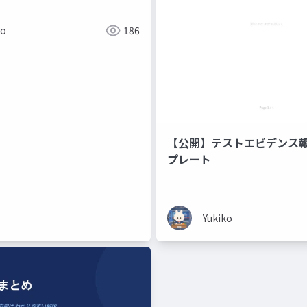
ド暗記ではなく、なぜそう動
で理解する編
ko
186
【公開】テストエビデンス
プレート
Yukiko