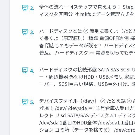
全体の流れ ─ 4ステップで覚えよう！ Step 1 
2.
ィスクを区画分 け mkfsでデータ管理方式
ハードディスクとは ② 簡単に書くよ（たとえ
3.
く書くよ（原理原則） 種類 電源OFF時 例 揮発
管 閉店してもデータが残る！ ハードディス
普及。 ハードディスク ＝ 電源を切っても
ハードディスクの接続形態 SATA SAS SCSI
4.
ー・周辺機器 外付けHDD・USBメモリ 家庭
ーバー、SCSI＝古い規格、USB＝外付け
デバイスファイル（/dev/） ② たとえ話 ③
5.
登場！ /dev/ /dev/sda ＝「1号倉庫の
レクト リ sd SATA/SAS ディスク a 
/dev/sda 1番目のHDD全体 /dev/sda1
ション ゴミ箱（データを捨てる） /dev/cdrom