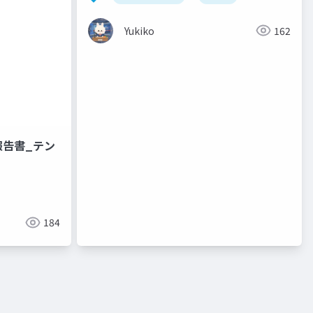
Romance ・ Words of Buddhist
Compassion
Yukiko
162
報告書_テン
184