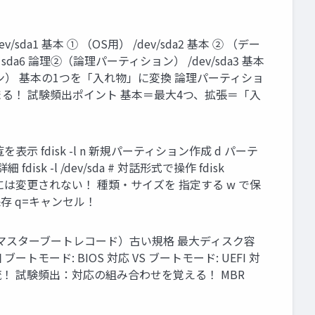
1 基本 ① （OS用） /dev/sda2 基本 ② （デー
a6 論理②（論理パーティション） /dev/sda3 基本
ティション） 基本の1つを「入れ物」に変換 論理パーティショ
まる！ 試験頻出ポイント 基本＝最大4つ、拡張＝「入
 fdisk -l n 新規パーティション作成 d パーテ
-l /dev/sda # 対話形式で操作 fdisk
るまで実際には変更されない！ 種類・サイズを 指定する w で保
保存 q=キャンセル！
BR（マスターブートレコード）古い規格 最大ディスク容
トモード: BIOS 対応 VS ブートモード: UEFI 対
主流！ 試験頻出：対応の組み合わせを覚える！ MBR