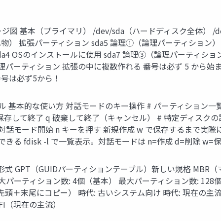
（プライマリ） /dev/sda（ハードディスク全体） /dev/sda
れ物） 拡張パーティション sda5 論理①（論理パーティション） sd
a1 ～ sda4 OSのインストールに使用 sda7 論理③（論理パー
理パーティション 拡張の中に複数作れる 番号は必ず 5 から始
号は必ず5から！
ル 基本的な使い方 対話モードのキー操作 # パーティション一覧を表示
て終了 q 破棄して終了（キャンセル） # 特定ディスクの詳細 fdisk 
k /dev/sda 対話モード開始 n キーを押す 新規作成 w で保存す
る fdisk -l で一覧表示。対話モードは n=作成 d=削除 w=
ルの2形式 GPT（GUIDパーティションテーブル）新しい規格 M
大パーティション数: 4個（基本） 最大パーティション数: 128個 ブー
（先頭＋末尾にコピー） 時代: 古いシステム向け 時代: 現在の
EFI（現在の主流）