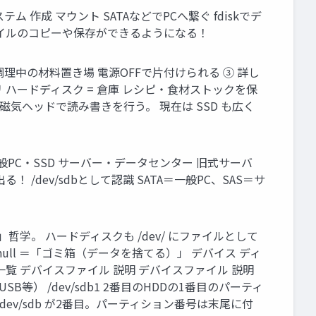
システム 作成 マウント SATAなどでPCへ繋ぐ fdiskでデ
 ファイルのコピーや保存ができるようになる！
理中の材料置き場 電源OFFで片付けられる ③ 詳し
Bメモリ ハードディスク = 倉庫 レシピ・食材ストックを保
気ヘッドで読み書きを行う。 現在は SSD も広く
ビー 一般PC・SSD サーバー・データセンター 旧式サーバ
/dev/sdbとして認識 SATA＝一般PC、SAS＝サ
う」哲学。 ハードディスクも /dev/ にファイルとして
ev/null ＝「ゴミ箱（データを捨てる）」 デバイス ディ
ァイル一覧 デバイスファイル 説明 デバイスファイル 説明
体（USB等） /dev/sdb1 2番目のHDDの1番目のパーティ
スク、/dev/sdb が2番目。パーティション番号は末尾に付