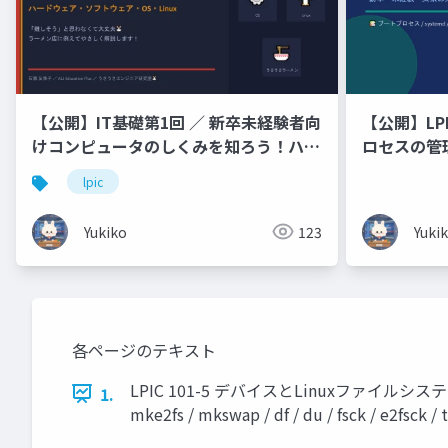
【公開】IT基礎第1回 ／ 新卒未経験者向
【公開】LPI
けコンピュータのしくみを知ろう！ハー
ロセスの管
ドウェア・ソフトウェア・OS・
lpic
Linux「難しそう」と思わなくて大丈夫
🐰 ラーメン店に例えてやさしく解説し
Yukiko
123
Yuki
ます！
各ページのテキスト
LPIC 101-5 デバイスとLinuxファイル
1.
mke2fs / mkswap / df / du / fsck / e2