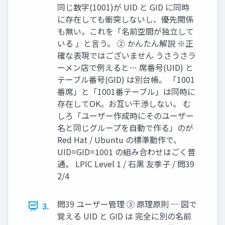
同じ数字(1001)が UID と GID に同時
に存在しても衝突しないし、優先関係
も無い。これを「名前空間が独立して
いる 」と言う。 ② かんたん解説 ※正
確な表現ではございません うさうさラ
ーメン店で例えると… 席番号(UID) と
テーブル番号(GID) は別台帳。 「1001
番席」と「1001番テーブル」は同時に
存在してOK。お互い干渉しない。 む
しろ「ユーザー作成時にそのユーザー
名と同じグループを自動で作る」のが
Red Hat / Ubuntu の標準動作で、
UID=GID=1001 の組み合わせはごく普
通。 LPIC Level 1 / 石黒 友季子 / 問39
2/4
問39 ユーザー管理 ③ 原理原則 ─ 図で
3.
覚える UID と GID は 完全に別の名前