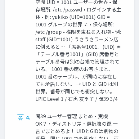
空間 UID = 1001 ユーザーの世界 • 保
存場所: /etc /passwd • ログインする主
体 • 例: yukiko (UID=1001) GID =
1001 グループの世界 ≠ • 保存場所:
/etc /group • 権限を束ねる入れ物 • 例:
staff (GID=1001) うさうさラーメン店
に例えると… 「席番号1001」(UID) ≠
「テーブル番号1001」(GID) 席番号と
テーブル番号は別の台帳で管理されて
いる。 1001 番の席のお客さまと、
1001 番のテーブル、が同時に存在し
ても矛盾しない。 → UID と GID は別
世界。番号が同じでも衝突しない。
LPIC Level 1 / 石黒 友季子 / 問39 3/4
問39 ユーザー管理 まとめ・実機
4.
OK？・ディストリ差・選択肢の罠 一
言でまとめるよ！ UIDとGIDは別物の
番号。同じ 1001 でも衝突しない。両