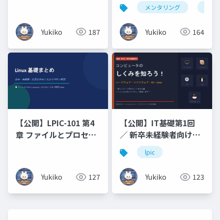
フレーズ集ビジネス編
原理原則と図解（未経
メンタリング
仏教
× 恋人編 × 浄土真宗の
験・文系出身の新人エ
こころ _ Business ・
ンジニアのための 7 日
Yukiko
164
Yukiko
187
Romance ・ Words of
間集中研修）コマンド
Buddhist
暗記ではなく、なぜそ
Compassion
う動くのかを図で理解
する編
【公開】LPIC-101 第4
【公開】IT基礎第1回
章 ファイルとプロセス
／ 新卒未経験者向けコ
の管理（プロセス_ジョ
ンピュータのしくみを
lpic
ブ管理）
知ろう！ハードウェ
ア・ソフトウェア・
Yukiko
127
Yukiko
123
OS・Linux「難しそ
う」と思わなくて大丈
夫🐰 ラーメン店に例え
てやさしく解説しま