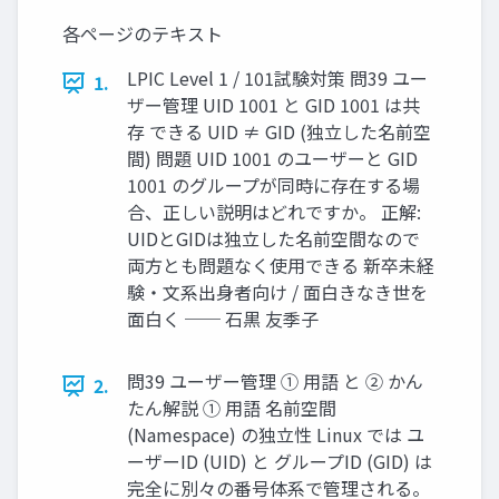
す！
各ページのテキスト
LPIC Level 1 / 101試験対策 問39 ユー
1.
ザー管理 UID 1001 と GID 1001 は共
存 できる UID ≠ GID (独立した名前空
間) 問題 UID 1001 のユーザーと GID
1001 のグループが同時に存在する場
合、正しい説明はどれですか。 正解:
UIDとGIDは独立した名前空間なので
両方とも問題なく使用できる 新卒未経
験・文系出身者向け / 面白きなき世を
面白く ── 石黒 友季子
問39 ユーザー管理 ① 用語 と ② かん
2.
たん解説 ① 用語 名前空間
(Namespace) の独立性 Linux では ユ
ーザーID (UID) と グループID (GID) は
完全に別々の番号体系で管理される。