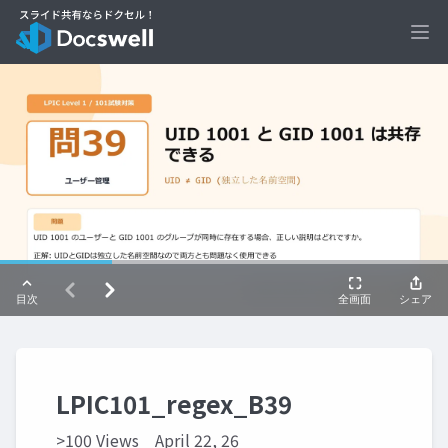
Ope
LPIC101_regex_B39
>100 Views
April 22, 26