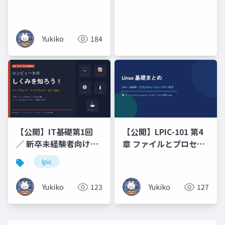
ト
Yukiko
184
【公開】IT基礎第1回
【公開】LPIC-101 第4
／ 新卒未経験者向けコ
章 ファイルとプロセス
ンピュータのしくみを
の管理（プロセス_ジョ
lpic
知ろう！ハードウェ
ブ管理）
ア・ソフトウェア・
Yukiko
123
Yukiko
127
OS・Linux「難しそ
う」と思わなくて大丈
夫🐰 ラーメン店に例え