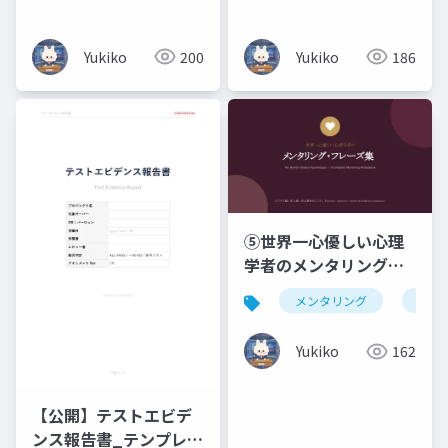
験・文系出身の新人エ
ンジニアのための 7 日
Yukiko
200
Yukiko
186
間集中研修）コマンド
暗記ではなく、なぜそ
う動くのかを図で理解
する編
⑤世界一心優しい心理
学者のメンタリング・
フレーズ集ビジネス編
メンタリング
仏教
× 恋人編 × 浄土真宗の
こころ _ Business ・
Yukiko
162
Romance ・ Words of
Buddhist
Compassion
【公開】テストエビデ
ンス報告書_テンプレー