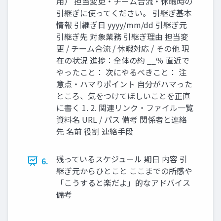
用） 担当変更・チーム合流・休暇時の
引継ぎに使ってください。 引継ぎ基本
情報 引継ぎ日 yyyy/mm/dd 引継ぎ元
引継ぎ先 対象業務 引継ぎ理由 担当変
更 / チーム合流 / 休暇対応 / その他 現
在の状況 進捗：全体の約 __％ 直近で
やったこと： 次にやるべきこと： 注
意点・ハマりポイント 自分がハマった
ところ、気をつけてほしいことを正直
に書く 1. 2. 関連リンク・ファイル一覧
資料名 URL / パス 備考 関係者と連絡
先 名前 役割 連絡手段
残っているスケジュール 期日 内容 引
6.
継ぎ元からひとこと ここまでの所感や
「こうすると楽だよ」的なアドバイス
備考