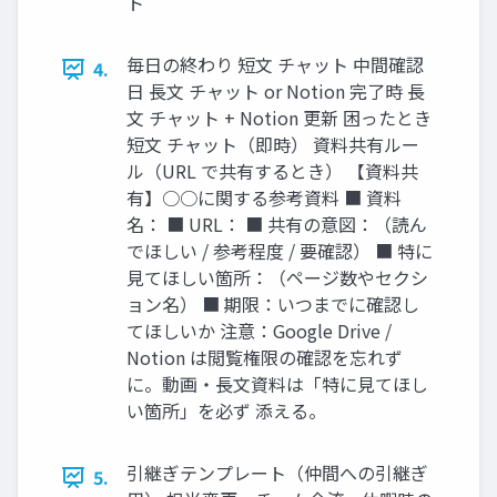
ト
毎日の終わり 短文 チャット 中間確認
4.
日 長文 チャット or Notion 完了時 長
文 チャット + Notion 更新 困ったとき
短文 チャット（即時） 資料共有ルー
ル（URL で共有するとき） 【資料共
有】○○に関する参考資料 ■ 資料
名： ■ URL： ■ 共有の意図：（読ん
でほしい / 参考程度 / 要確認） ■ 特に
見てほしい箇所：（ページ数やセクシ
ョン名） ■ 期限：いつまでに確認し
てほしいか 注意：Google Drive /
Notion は閲覧権限の確認を忘れず
に。動画・長文資料は「特に見てほし
い箇所」を必ず 添える。
引継ぎテンプレート（仲間への引継ぎ
5.