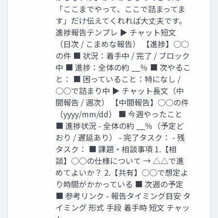
「ここまでやって、ここで詰まってま
す」だけ伝えてくれれば大丈夫です。
進捗報告テンプレ ▶ チャット短文
（日次 / こまめな報告） 【進捗】○○
の件 ■ 状況：着手中 / 完了 / ブロック
中 ■ 進捗：全体の約 __％ ■ 次やるこ
と： ■ 困っていること：特になし /
○○で詰まり中 ▶ チャット長文（中
間報告 / 週次） 【中間報告】○○の件
（yyyy/mm/dd） ■ 今週やったこと
■ 進捗状況 - 全体の約 __％（予定ど
おり / 遅延あり） - 完了タスク： - 残
タスク： ■ 課題・相談事項 1.【相
談】○○の仕様について → △△で進
めてよいか？ 2.【共有】○○で想定よ
り時間がかかっている ■ 次週の予定
■ 参考リンク - 報告タイミング目安 タ
イミング 形式 手段 着手時 短文 チャッ