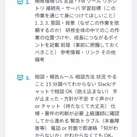
開発環境 OS 言語・FW ツール リポジ
2.
トリ 接続先・サーバ 学習目標（この
作業を通じて身につけてほしいこと）
1. 2. 3. 意図・背景（なぜこの作業を依
頼するのか） 研修全体の中でのこの作
業の位置づけや、成長につながるポイ
ントを記載 前提（事前に把握しておく
べきこと） 参考情報・リンク その他
備考
相談・報告ルール 相談方法 状況 やる
3.
こと 15 分調べてわからない Slack/チ
ャットで相談 OK（抱え込まない） 手
が止まった・方針が不安 すぐ声かけ
or チャット（待たなくて大丈夫） 仕
様・要件の判断が必要 上級講師に確認
してから進める 緊急トラブル（本番障
害等） 電話 or 対面で即連絡 「何がわ
からないか」がわからなくても OK。