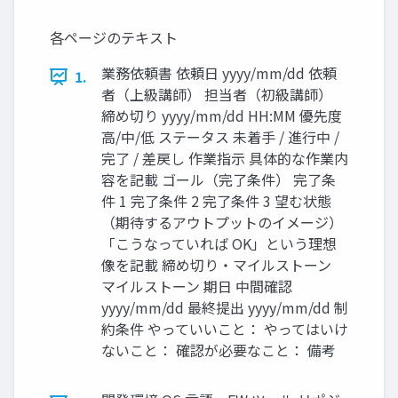
てやさしく解説しま
す！
各ページのテキスト
業務依頼書 依頼日 yyyy/mm/dd 依頼
1.
者（上級講師） 担当者（初級講師）
締め切り yyyy/mm/dd HH:MM 優先度
高/中/低 ステータス 未着手 / 進行中 /
完了 / 差戻し 作業指示 具体的な作業内
容を記載 ゴール（完了条件） 完了条
件 1 完了条件 2 完了条件 3 望む状態
（期待するアウトプットのイメージ）
「こうなっていれば OK」という理想
像を記載 締め切り・マイルストーン
マイルストーン 期日 中間確認
yyyy/mm/dd 最終提出 yyyy/mm/dd 制
約条件 やっていいこと： やってはいけ
ないこと： 確認が必要なこと： 備考