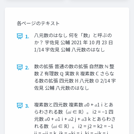
各ページのテキスト
八元数のはなし 何を「数」と呼ぶの
1.
か？ 宇佐見 公輔 2021 年 10 月 23 日
1/14 宇佐見 公輔 八元数のはなし
数の拡張 普通の数の拡張 自然数 ℕ 整
2.
数 ℤ 有理数 ℚ 実数 ℝ 複素数 ℂ さらな
る数の拡張 四元数 ℍ 八元数 𝕆 2/14 宇
佐見 公輔 八元数のはなし
複素数と四元数 複素数 𝑎0 + 𝑎1 i とあ
3.
らわされる数（𝑎𝑖 ∈ ℝ）。 i2 = −1 四
元数 𝑎0 + 𝑎1 i + 𝑎2 j + 𝑎3 k とあらわさ
れる数（𝑎𝑖 ∈ ℝ）。 i2 = j2 = k2 = −1
ij = −ji = k, jk = −kj = i, ki = −ik = j