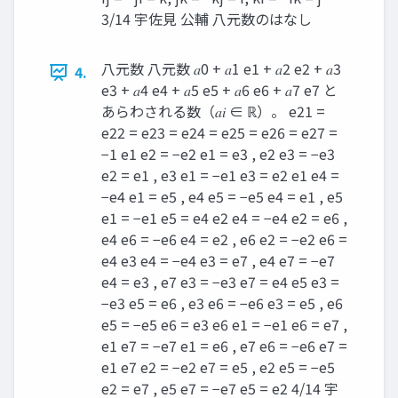
3/14 宇佐見 公輔 八元数のはなし
八元数 八元数 𝑎0 + 𝑎1 e1 + 𝑎2 e2 + 𝑎3
4.
e3 + 𝑎4 e4 + 𝑎5 e5 + 𝑎6 e6 + 𝑎7 e7 と
あらわされる数（𝑎𝑖 ∈ ℝ）。 e21 =
e22 = e23 = e24 = e25 = e26 = e27 =
−1 e1 e2 = −e2 e1 = e3 , e2 e3 = −e3
e2 = e1 , e3 e1 = −e1 e3 = e2 e1 e4 =
−e4 e1 = e5 , e4 e5 = −e5 e4 = e1 , e5
e1 = −e1 e5 = e4 e2 e4 = −e4 e2 = e6 ,
e4 e6 = −e6 e4 = e2 , e6 e2 = −e2 e6 =
e4 e3 e4 = −e4 e3 = e7 , e4 e7 = −e7
e4 = e3 , e7 e3 = −e3 e7 = e4 e5 e3 =
−e3 e5 = e6 , e3 e6 = −e6 e3 = e5 , e6
e5 = −e5 e6 = e3 e6 e1 = −e1 e6 = e7 ,
e1 e7 = −e7 e1 = e6 , e7 e6 = −e6 e7 =
e1 e7 e2 = −e2 e7 = e5 , e2 e5 = −e5
e2 = e7 , e5 e7 = −e7 e5 = e2 4/14 宇