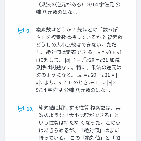
（乗法の逆元がある） 8/14 宇佐見 公
輔 八元数のはなし
複素数はどうか？ 先ほどの「数っぽ
9.
さ」を複素数は持っているか？ 複素数
どうしの大小比較はできない。ただ
し、絶対値は定義でき る。𝑎 = 𝑎0 + 𝑎1
i に対して、 |𝑎| ∶= √𝑎20 + 𝑎21 加減
乗除は問題ない。特に、乗法の逆元は
次のようになる。 𝑎𝑎 = 𝑎20 + 𝑎21 = |
𝑎|2 より、𝑎 ≠ 0 のとき 𝑎−1 = 𝑎 |𝑎|2
9/14 宇佐見 公輔 八元数のはなし
絶対値に期待する性質 複素数は、実
10.
数のような「大小比較ができる」と
いう性質は持たな くなった。この点
はあきらめるが、「絶対値」はまだ
持っている。 この「絶対値」と「加