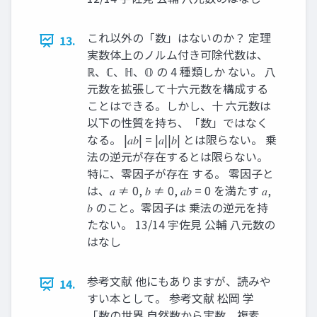
これ以外の「数」はないのか？ 定理
13.
実数体上のノルム付き可除代数は、
ℝ、ℂ、ℍ、𝕆 の 4 種類しか ない。 八
元数を拡張して十六元数を構成する
ことはできる。しかし、十 六元数は
以下の性質を持ち、「数」ではなく
なる。 |𝑎𝑏| = |𝑎||𝑏| とは限らない。 乗
法の逆元が存在するとは限らない。
特に、零因子が存在 する。 零因子と
は、𝑎 ≠ 0, 𝑏 ≠ 0, 𝑎𝑏 = 0 を満たす 𝑎,
𝑏 のこと。零因子は 乗法の逆元を持
たない。 13/14 宇佐見 公輔 八元数の
はなし
参考文献 他にもありますが、読みや
14.
すい本として。 参考文献 松岡 学
「数の世界 自然数から実数、複素