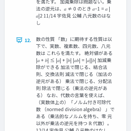
を満たす。 加減乗除は問題ない。乗
法の逆元は、𝑎 ≠ 0 のとき 𝑎−1 = 𝑎 |
𝑎|2 11/14 宇佐見 公輔 八元数のはな
し
数の性質 「数」に期待する性質は以
12.
下で、実数、複素数、四元数、八元
数は これらを満たす。 絶対値がある
|𝑎 + 𝑏| ≤ |𝑎| + |𝑏| |𝑎𝑏| = |𝑎||𝑏| 加減乗
除ができる 加法で閉じる、結合法
則、交換法則 減法で閉じる（加法の
逆元がある） 乗法で閉じる、分配法
則 除法で閉じる（乗法の逆元があ
る） なお、代数の言葉を使えば、
（実数体上の）「ノルム付き可除代
数 （normed division algebra） 」で
ある（乗法的なノルムを持ち、零 元
以外が乗法の逆元を持つ ℝ 代数）。
12/14 宇佐見 公輔 八元数のはなし