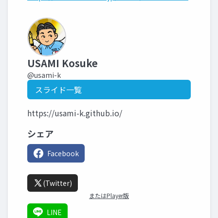
USAMI Kosuke
@usami-k
スライド一覧
https://usami-k.github.io/
シェア
Facebook
(Twitter)
またはPlayer版
LINE