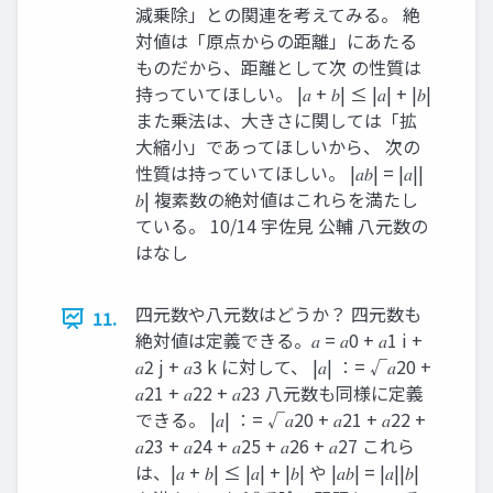
減乗除」との関連を考えてみる。 絶
対値は「原点からの距離」にあたる
ものだから、距離として次 の性質は
持っていてほしい。 |𝑎 + 𝑏| ≤ |𝑎| + |𝑏|
また乗法は、大きさに関しては「拡
大縮小」であってほしいから、 次の
性質は持っていてほしい。 |𝑎𝑏| = |𝑎||
𝑏| 複素数の絶対値はこれらを満たし
ている。 10/14 宇佐見 公輔 八元数の
はなし
四元数や八元数はどうか？ 四元数も
11.
絶対値は定義できる。𝑎 = 𝑎0 + 𝑎1 i +
𝑎2 j + 𝑎3 k に対して、 |𝑎| ∶= √𝑎20 +
𝑎21 + 𝑎22 + 𝑎23 八元数も同様に定義
できる。 |𝑎| ∶= √𝑎20 + 𝑎21 + 𝑎22 +
𝑎23 + 𝑎24 + 𝑎25 + 𝑎26 + 𝑎27 これら
は、|𝑎 + 𝑏| ≤ |𝑎| + |𝑏| や |𝑎𝑏| = |𝑎||𝑏|