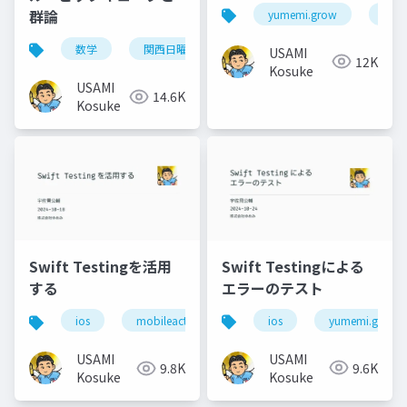
値の監視
群論
yumemi.grow
ios
数学
関西日曜数学友の会
USAMI
12K
Kosuke
USAMI
14.6K
Kosuke
Swift Testingによる
Swift Testingを活用
エラーのテスト
する
ios
yumemi.grow
ios
mobileact
USAMI
USAMI
9.6K
9.8K
Kosuke
Kosuke