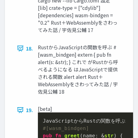
cargo new --lib Cargo.toml 設定
[lib] crate-type = ["cdylib"]
[dependencies] wasm-bindgen =
"0.2" Rust＋WebAssemblyをさわっ
てみた話 / 宇佐見公輔 17
RustからJavaScriptの関数を呼ぶ #
18.
[wasm_bindgen] extern { pub fn
alert(s: &str); } これで がRustから呼
べるようになる はJavaScriptで提供
される関数 alert alert Rust＋
WebAssemblyをさわってみた話 / 宇
佐見公輔 18
[beta]
19.
#[wasm_bindgen]
pub
fn
greet
(name: &
str