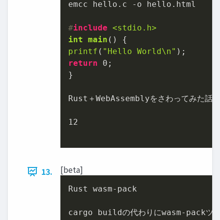
emcc hello.c -o hello.html

#
include
<stdio.h>
int
main
()
printf
(
"Hello World\n"
return
0
;

}

Rust＋WebAssemblyをさわってみた話 
12
[beta]
13.
Rust wasm-pack

cargo buildの代わりにwasm-pack