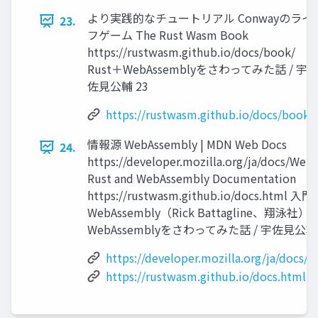
より実践的なチュートリアル Conwayのライ
23.
フゲーム The Rust Wasm Book
https://rustwasm.github.io/docs/book/
Rust＋WebAssemblyをさわってみた話 / 宇
佐見公輔 23
https://rustwasm.github.io/docs/book/
情報源 WebAssembly | MDN Web Docs
24.
https://developer.mozilla.org/ja/docs/Web
Rust and WebAssembly Documentation
https://rustwasm.github.io/docs.html 入門
WebAssembly（Rick Battagline、翔泳社） 
WebAssemblyをさわってみた話 / 宇佐見公輔 
https://developer.mozilla.org/ja/docs
https://rustwasm.github.io/docs.html