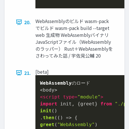
WebAssemblyのビルド wasm-pack
20.
でビルド wasm-pack build --target
web 生成物 WebAssemblyバイナリ
JavaScriptファイル（WebAssembly
のラッパー） Rust＋WebAssemblyを
さわってみた話 / 宇佐見公輔 20
[beta]
21.
WebAssembly
のロード

<
script
type
=
"module"
>
import
 init, {greet} 
from
"./p
init
()

.
then
(
() =>
greet
(
"WebAssembly"
)
