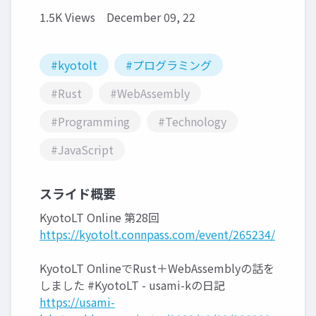
1.5K Views
December 09, 22
#kyotolt
#プログラミング
#Rust
#WebAssembly
#Programming
#Technology
#JavaScript
スライド概要
KyotoLT Online 第28回
https://kyotolt.connpass.com/event/265234/
KyotoLT OnlineでRust＋WebAssemblyの話を
しました #KyotoLT - usami-kの日記
https://usami-