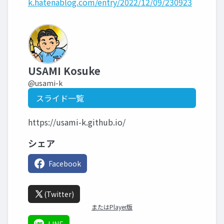
k.hatenablog.com/entry/2022/12/09/230923
USAMI Kosuke
@usami-k
スライド一覧
https://usami-k.github.io/
シェア
Facebook
(Twitter)
またはPlayer版