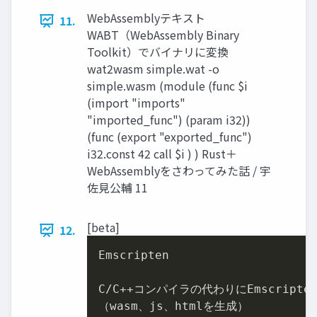
WebAssemblyテキスト
11.
WABT（WebAssembly Binary
Toolkit）でバイナリに変換
wat2wasm simple.wat -o
simple.wasm (module (func $i
(import "imports"
"imported_func") (param i32))
(func (export "exported_func")
i32.const 42 call $i ) ) Rust＋
WebAssemblyをさわってみた話 / 宇
佐見公輔 11
[beta]
12.
Emscripten

C/C++コンパイラの代わりにEmscript
（wasm、js、htmlを生成）
