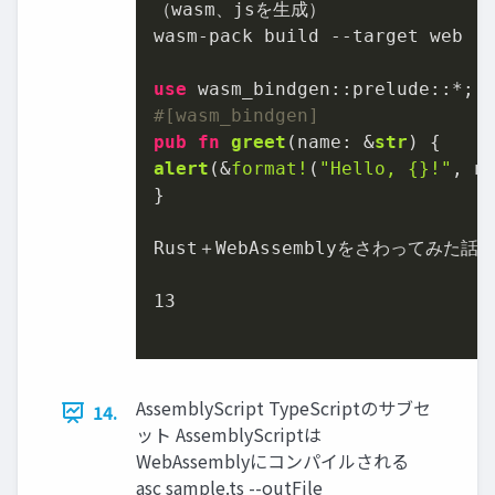
（wasm、jsを生成）

wasm-pack build --target web

use
#[wasm_bindgen]
pub
fn
greet
(name: &
str
alert
(&
format!
(
"Hello, {}!"
, na
}

Rust＋WebAssemblyをさわってみた話 
13
AssemblyScript TypeScriptのサブセ
14.
ット AssemblyScriptは
WebAssemblyにコンパイルされる
asc sample.ts --outFile