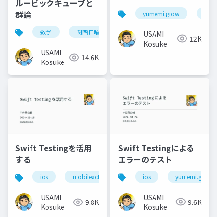
ルービックキューブと
値の監視
群論
yumemi.grow
ios
数学
関西日曜数学友の会
USAMI
12K
Kosuke
USAMI
14.6K
Kosuke
Swift Testingによる
Swift Testingを活用
エラーのテスト
する
ios
yumemi.grow
ios
mobileact
USAMI
USAMI
9.6K
9.8K
Kosuke
Kosuke