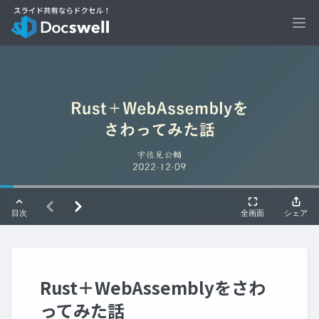
Ope
Rust＋WebAssemblyをさわ
ってみた話