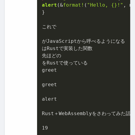
alert
(&
format!
(
"Hello, {}!"
, na
}

これで

がJavaScriptから呼べるようになる

はRustで実装した関数

先ほどの

をRustで使っている

greet

greet

alert

Rust＋WebAssemblyをさわってみた話 
19